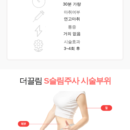
30분 가량
마취여부
연고마취
통증
거의 없음
시술효과
3~4회 후
더끌림
S슬림주사 시술부위