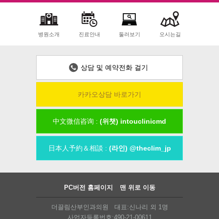
병원소개
진료안내
둘러보기
오시는길
상담 및 예약전화 걸기
카카오상담 바로가기
中文微信咨询 :
(위챗) intouclinicmd
日本人予約＆相談 :
(라인) @theclim_jp
PC버전 홈페이지
맨 위로 이동
더끌림산부인과의원 대표:신나리 외 1명
사업자등록번호:490-21-00611