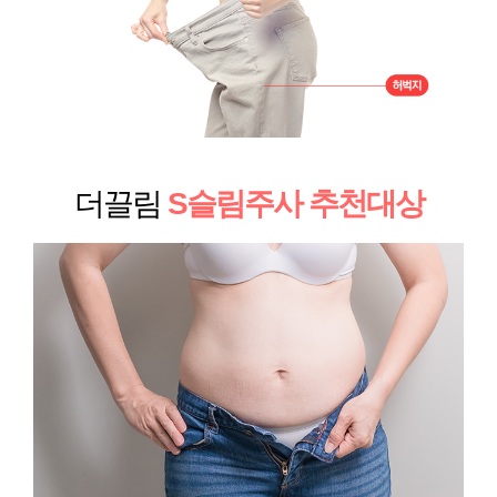
더끌림
S슬림주사 추천대상